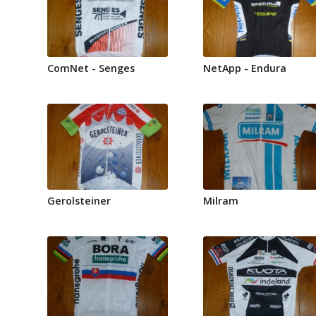
ComNet - Senges
NetApp - Endura
Gerolsteiner
Milram