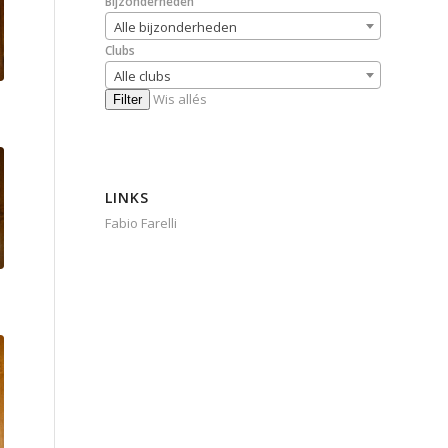
Bijzonderheden
Alle bijzonderheden
Clubs
Alle clubs
Wis allés
Filter
LINKS
Fabio Farelli