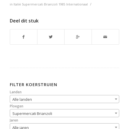
/
in
Italië
Supermercati Brianzoli
1985
Internationaal
Deel dit stuk
FILTER KOERSTRUIEN
Landen
Alle landen
Ploegen
Supermercati Brianzoli
Jaren
Alle jaren