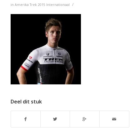
/
in
Amerika
Trek
2015
Internationaal
Deel dit stuk