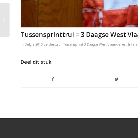
Tussensprinttrui = 3
Daagse West
Vlaanderen
Tussensprinttrui = 3 Daagse West Vl
in
België
2010
Leiderstrui
,
Tussensprint
3 Daagse West Vlaanderen
,
Inter
Deel dit stuk