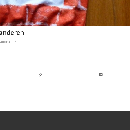
aanderen
/
nationaal