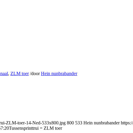
onaal
,
ZLM toer
/
door
Hein nunbrabander
ttrui-ZLM-toer-14-Ned-533x800.jpg
800
533
Hein nunbrabander
https:
57:20
Tussensprinttrui = ZLM toer