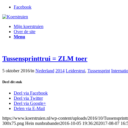
Facebook
Mijn koerstruien
Over de site
Menu
Tussensprinttrui = ZLM toer
5 oktober 2016
/
in
Nederland
2014
Leiderstrui
,
Tussensprint
Internati
Deel dit stuk
Deel via Facebook
Deel via Twitter
Deel via Google+
Delen via E-Mail
https://www.koerstruien.nl/wp-content/uploads/2016/10/Tussensprin
300x75.png
Hein nunbrabander
2016-10-05 19:36:20
2017-08-07 16: