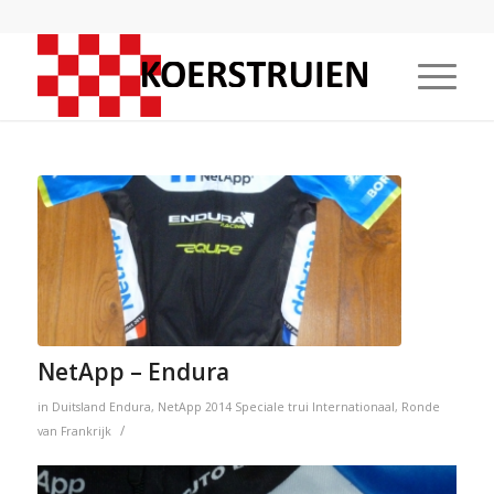
NetApp – Endura
in
Duitsland
Endura
,
NetApp
2014
Speciale trui
Internationaal
,
Ronde
/
van Frankrijk