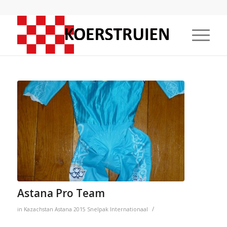
Astana Pro Team
/
in
Kazachstan
Astana
2015
Snelpak
Internationaal