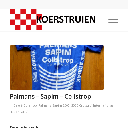
Palmans – Sapim – Collstrop
in
België
Collstrop
,
Palmans
,
Sapim
2005
,
2006
Crosstrui
Internationaal
,
/
Nationaal