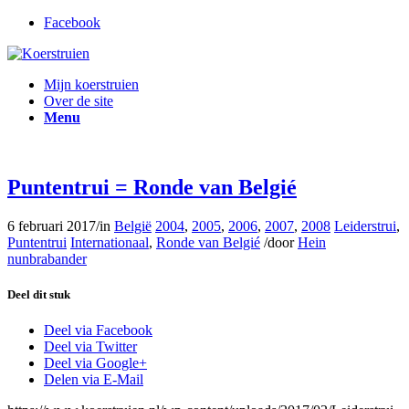
Facebook
Mijn koerstruien
Over de site
Menu
Puntentrui = Ronde van Belgié
6 februari 2017
/
in
België
2004
,
2005
,
2006
,
2007
,
2008
Leiderstrui
,
Puntentrui
Internationaal
,
Ronde van Belgié
/
door
Hein
nunbrabander
Deel dit stuk
Deel via Facebook
Deel via Twitter
Deel via Google+
Delen via E-Mail