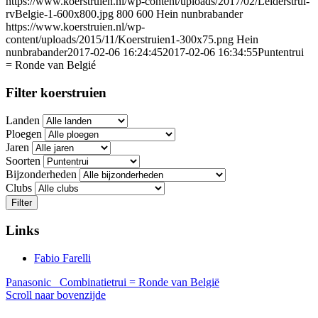
https://www.koerstruien.nl/wp-content/uploads/2017/02/Leiderstrui-
rvBelgie-1-600x800.jpg
800
600
Hein nunbrabander
https://www.koerstruien.nl/wp-
content/uploads/2015/11/Koerstruien1-300x75.png
Hein
nunbrabander
2017-02-06 16:24:45
2017-02-06 16:34:55
Puntentrui
= Ronde van Belgié
Filter koerstruien
Landen
Ploegen
Jaren
Soorten
Bijzonderheden
Clubs
Filter
Links
Fabio Farelli
Panasonic
Combinatietrui = Ronde van België
Scroll naar bovenzijde