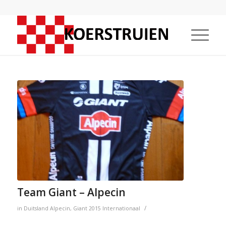
Team Giant – Alpecin
/
in
Duitsland
Alpecin
,
Giant
2015
Internationaal