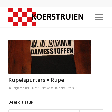
Rupelspurters = Rupel
/
in
België
v/d Bril
Clubtrui
Nationaal
Rupelspurters
Deel dit stuk