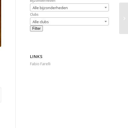
Bijzonderheden
Alle bijzonderheden
Clubs
Alle clubs
Filter
LINKS
Fabio Farelli