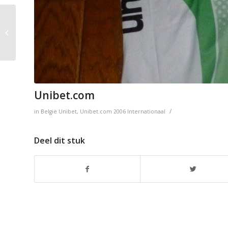
Rupelspurters = Rupel
Unibet.com
/
in
België
Unibet
,
Unibet.com
2006
Internationaal
Deel dit stuk