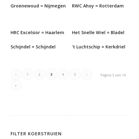
Groenewoud = Nijmegen
RWC Ahoy = Rotterdam
HRC Excelsior = Haarlem
Het Snelle Wiel = Bladel
Schijndel = Schijndel
't Luchtschip = Kerkdriel
‹
1
2
3
4
5
›
Pagina 3 van 14
»
FILTER KOERSTRUIEN